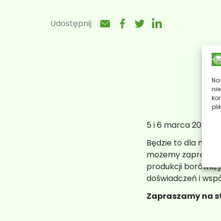
Ubezpieczenia ogrodnic
Udostępnij:
Na 
ni
ko
pli
5 i 6 marca 2026 s
Będzie to dla nas 
możemy zapropono
produkcji borówki, 
doświadczeń i wspó
Zapraszamy na st