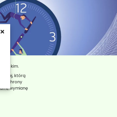
h
owieckim.
niowej, którą
ie ochrony
ikami, wymianę