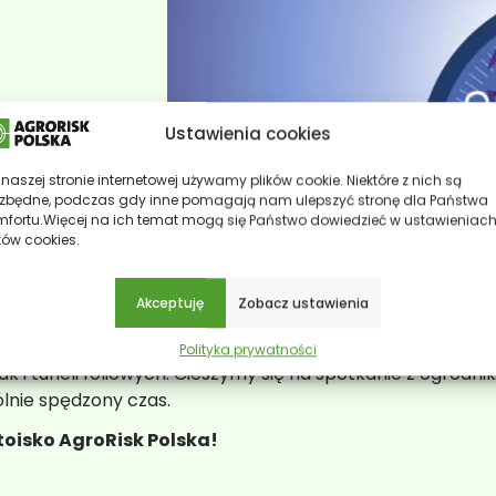
ze
Ubezpieczenia tuneli
Ustawienia cookies
naszej stronie internetowej używamy plików cookie. Niektóre z nich są
ezbędne, podczas gdy inne pomagają nam ulepszyć stronę dla Państwa
mfortu.Więcej na ich temat mogą się Państwo dowiedzieć w
ustawieniac
ków cookies.
potykamy się na konferencji borówkowej w Ożarowie Maz
Akceptuję
Zobacz ustawienia
okazja do rozmowy o specjalistycznej ochronie ubezpiecze
wać producentom owoców miękkich zarówno w aspekc
Polityka prywatności
jak i tuneli foliowych. Cieszymy się na spotkanie z ogrodn
lnie spędzony czas.
oisko AgroRisk Polska!