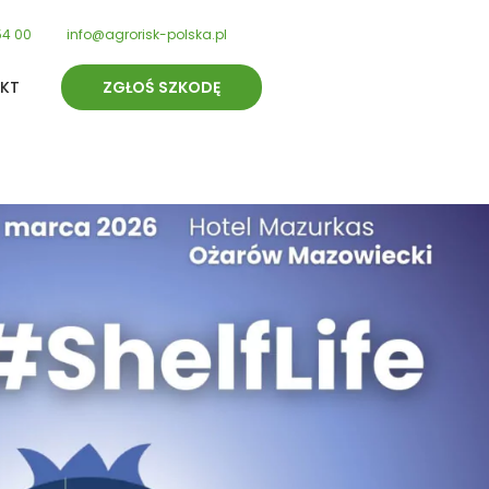
54 00
info@agrorisk-polska.pl
KT
ZGŁOŚ SZKODĘ