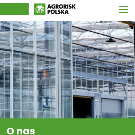
O NAS
UBEZPIECZENIA
UBEZPIECZENIA OGRODNICZE
AKTUALNOŚCI
UBEZPIECZENIA TUNELI
KONTAKT
ZGŁOŚ SZKODĘ
+48 61 670 54 00
info@agrorisk-polska.pl
O nas