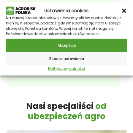
Ustawienia cookies
Michael
Na naszej stronie internetowej używamy plików cookie. Niektóre z
Lösche
nich są niezbędne, podczas gdy inne pomagają nam ulepszyć
stronę dla Państwa komfortu.Więcej na ich temat mogą się
Prezes Zarządu
Państwo dowiedzieć w
ustawieniach plików cookies.
Hedwig
Akceptuję
Thomanek
Zobacz ustawienia
Członek Zarządu
Polityka prywatności
Nasi specjaliści
od
ubezpieczeń agro