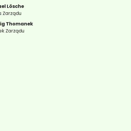
ze
Ubezpieczenia tuneli
el Lösche
s Zarządu
ig Thomanek
ek Zarządu