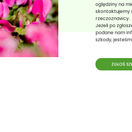
oględziny na mi
skontaktujemy 
rzeczoznawcy.
Jeżeli po zgłos
podane nam inf
szkody, jesteśm
ZGŁOŚ SZ