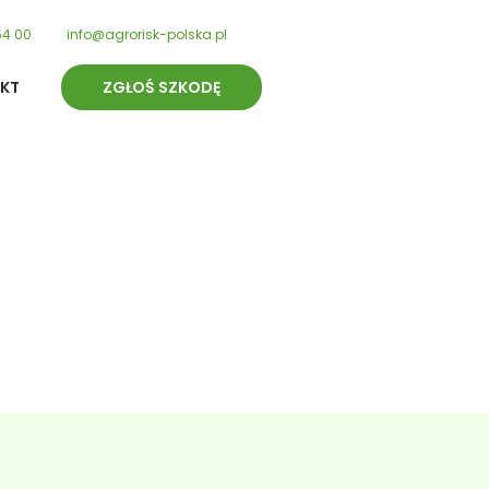
54 00
info@agrorisk-polska.pl
KT
ZGŁOŚ SZKODĘ