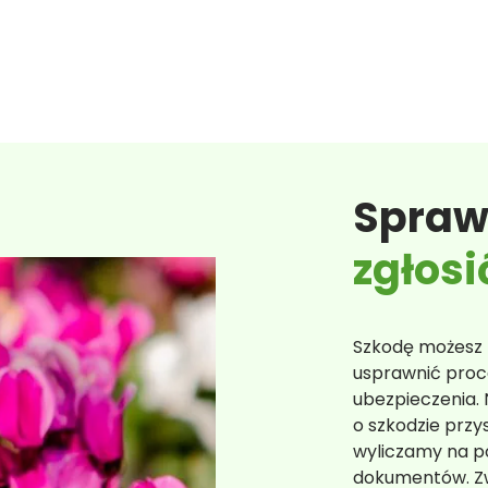
Spraw
zgłosi
Szkodę możesz z
usprawnić proce
ubezpieczenia.
o szkodzie przy
wyliczamy na p
dokumentów. Zw