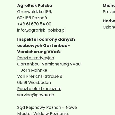
Ubezpieczenia ogrodnic
AgroRisk Polska
Micha
Grunwaldzka 186,
Preze
60-166 Poznań
Hedw
+48 61 670 54 00
Człon
info@agrorisk-polska.pl
Inspektor ochrony danych
osobowych Gartenbau-
Versicherung VVaG:
Poczta tradycyjna
Gartenbau-Versicherung VVaG
– Jörn Mahnke –
Von Frerichs-Straße 8
65191 Wiesbaden
Poczta elektroniczna:
service@gevau.de
Sąd Rejonowy Poznań – Nowe
Miasto i Wilda w Poznaniu,