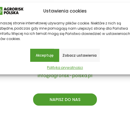
Ustawienia cookies
naszej stronie internetowej używamy plików cookie. Niektóre z nich są
ezbędne, podczas gdy inne pomagają nam ulepszyć stronę dla Państwa
mfortu.Więcej na ich temat mogą się Państwo dowiedzieć w
ustawieniac
ków cookies.
Akceptuję
Zobacz ustawienia
Mailowo
Polityka prywatności
Wyślij nam wiadomość e-mail.
info@agrorisk-polska.pl
NAPISZ DO NAS