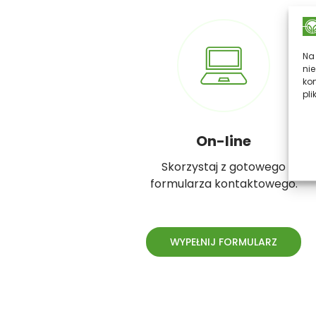
Na 
ni
ko
pli
On-line
Skorzystaj z gotowego
formularza kontaktowego.
WYPEŁNIJ FORMULARZ