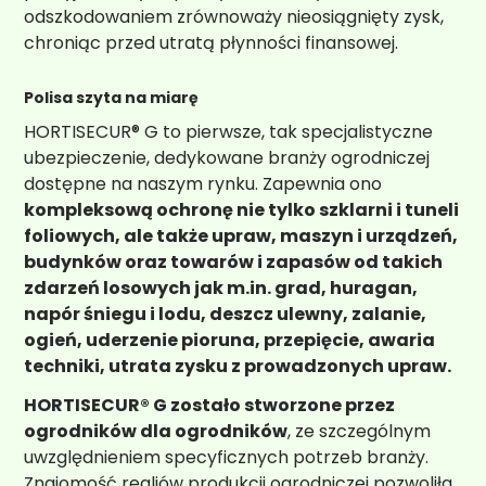
odszkodowaniem zrównoważy nieosiągnięty zysk,
chroniąc przed utratą płynności finansowej.
Polisa szyta na miarę
HORTISECUR® G to pierwsze, tak specjalistyczne
ubezpieczenie, dedykowane branży ogrodniczej
dostępne na naszym rynku. Zapewnia ono
kompleksową ochronę nie tylko szklarni i tuneli
foliowych, ale także upraw, maszyn i urządzeń,
budynków oraz towarów i zapasów od takich
zdarzeń losowych jak m.in. grad, huragan,
napór śniegu i lodu, deszcz ulewny, zalanie,
ogień, uderzenie pioruna, przepięcie, awaria
techniki, utrata zysku z prowadzonych upraw.
HORTISECUR® G zostało stworzone przez
ogrodników dla ogrodników
, ze szczególnym
uwzględnieniem specyficznych potrzeb branży.
Znajomość realiów produkcji ogrodniczej pozwoliła