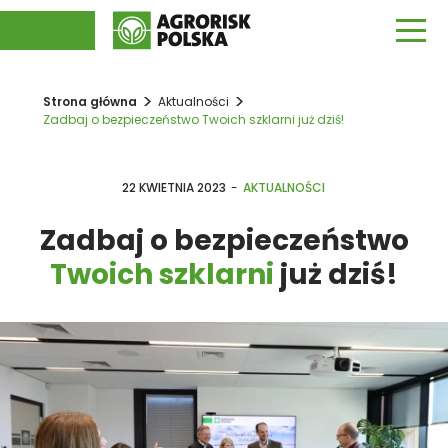
O NAS
>
>
Strona główna
Aktualności
Zadbaj o bezpieczeństwo Twoich szklarni już dziś!
UBEZPIECZENIA
UBEZPIECZENIA OGRODNICZE
AKTUALNOŚCI
22 KWIETNIA 2023
-
AKTUALNOŚCI
Zadbaj o bezpieczeństwo
UBEZPIECZENIA TUNELI
KONTAKT
Twoich szklarni
już dziś!
ZGŁOŚ SZKODĘ
+48 61 670 54 00
info@agrorisk-polska.pl