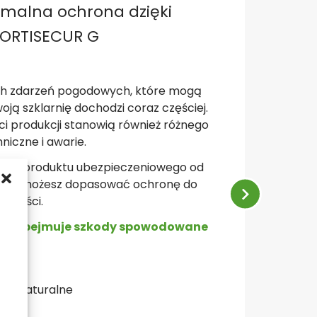
ymalna ochrona dzięki
ORTISECUR G
ch zdarzeń pogodowych, które mogą
ją szklarnię dochodzi coraz częściej.
ci produkcji stanowią również różnego
niczne i awarie.
owie produktu ubezpieczeniowego od
ung możesz dopasować ochronę do
alności.
arni obejmuje szkody spowodowane
h
nia naturalne