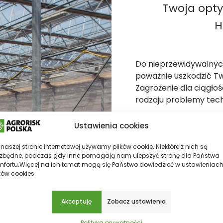
Twoja opt
H
Do nieprzewidywalny
poważnie uszkodzić Two
Zagrożenie dla ciągłoś
rodzaju problemy tech
Dzięki modułowej bud
Ustawienia cookies
Gartenbau-Versicher
charakteru swojej dział
naszej stronie internetowej używamy plików cookie. Niektóre z nich są
ezbędne, podczas gdy inne pomagają nam ulepszyć stronę dla Państwa
Ubezpieczenie szkl
mfortu.Więcej na ich temat mogą się Państwo dowiedzieć w
ustawieniac
przez:
ków cookies.
Grad
Akceptuję
Zobacz ustawienia
Huragan i zagroże
Ogień
Polityka prywatności