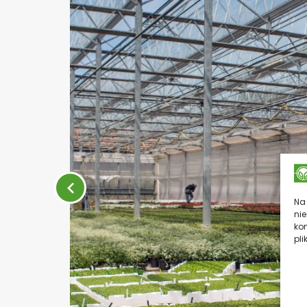
Na 
ni
ko
pli